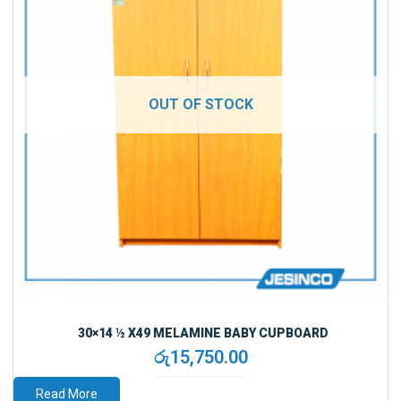
30×14 ½ X49 MELAMINE BABY CUPBOARD
රු
15,750.00
Read More