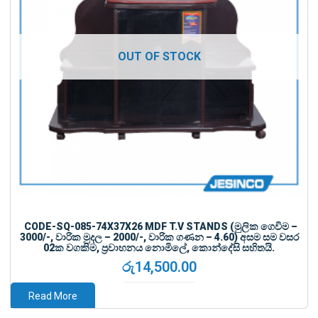
CODE-SQ-085-74X37X26 MDF T.V STANDS (මුලික ගෙවිම –
3000/-, වාරික මුදල – 2000/-, වාරික ගණන – 4.60) අසම සම වසර
02ක වගකිම, ප්‍රවාහනය නොමිලේ, කොන්දේසි සහිතයි.
රු
14,500.00
Read More