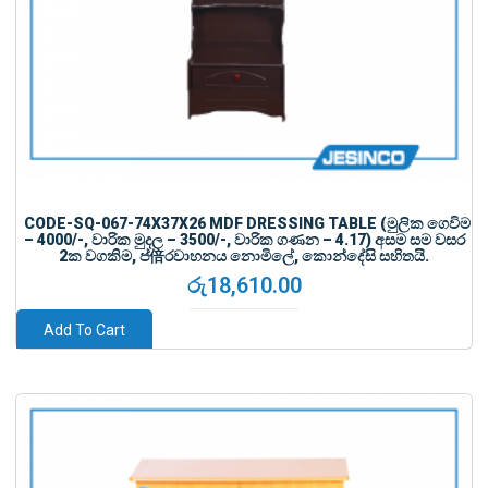
CODE-SQ-067-74X37X26 MDF DRESSING TABLE (මුලික ගෙවිම
– 4000/-, වාරික මුදල – 3500/-, වාරික ගණන – 4.17) අසම සම වසර
2ක වගකිම, ප්倍රවාහනය නොමිලේ, කොන්දේසි සහිතයි.
රු
18,610.00
Add To Cart