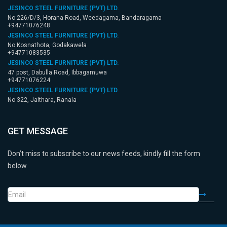
JESINCO STEEL FURNITURE (PVT) LTD.
No 226/D/3, Horana Road, Weedagama, Bandaragama
+94771076248
JESINCO STEEL FURNITURE (PVT) LTD.
No Kosnathota, Godakawela
+94771083535
JESINCO STEEL FURNITURE (PVT) LTD.
47 post, Dabulla Road, Ibbagamuwa
+94771076224
JESINCO STEEL FURNITURE (PVT) LTD.
No 322, Jalthara, Ranala
+94771083527
JESINCO STEEL FURNITURE (PVT) LTD.
No 96/1, Udu pila, Delgoda
GET MESSAGE
+94771076242
JESINCO STEEL FURNITURE (PVT) LTD.
Don’t miss to subscribe to our news feeds, kindly fill the form
Polonnaru Road, Raja-ela, Minneriya
+94771076222
below
JESINCO STEEL FURNITURE (PVT) LTD.
Elawaka, Nikaweratiya
+94771083538