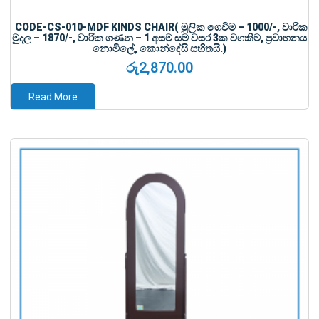
CODE-CS-010-MDF KINDS CHAIR( මුලික ගෙවිම – 1000/-, වාරික
මුදල – 1870/-, වාරික ගණන – 1 අසම සම වසර 3ක වගකිම, ප්‍රවාහනය
නොමිලේ, කොන්දේසි සහිතයි.)
රු
2,870.00
Read More