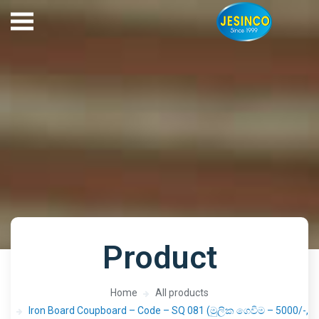
Product
Home
All products
Iron Board Coupboard – Code – SQ 081 (මුලික ගෙවිම – 5000/-,