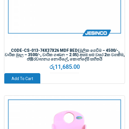
CODE-CS-013-74X37X26 MDF BED(මුලික ගෙවිම – 4500/-,
වාරික මුදල – 3500/-, වාරික ගණන – 2.05) අසම සම වසර 2ක වගකිම,
ප්倍රවාහනය නොමිලේ, කොන්දේසි සහිතයි
රු
11,685.00
Add To Cart