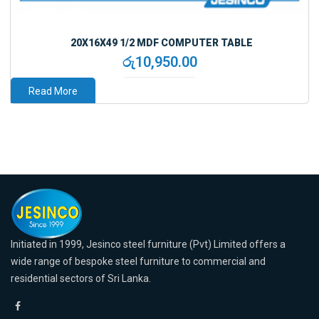
20X16X49 1/2 MDF COMPUTER TABLE
රු
10,950.00
Read More
Initiated in 1999, Jesinco steel furniture (Pvt) Limited offers a
wide range of bespoke steel furniture to commercial and
residential sectors of Sri Lanka.