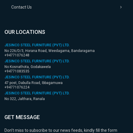
Contact Us
OUR LOCATIONS
JESINCO STEEL FURNITURE (PVT) LTD.
No 226/D/3, Horana Road, Weedagama, Bandaragama
+94771076248
JESINCO STEEL FURNITURE (PVT) LTD.
No Kosnathota, Godakawela
+94771083535
JESINCO STEEL FURNITURE (PVT) LTD.
47 post, Dabulla Road, Ibbagamuwa
+94771076224
JESINCO STEEL FURNITURE (PVT) LTD.
No 322, Jalthara, Ranala
+94771083527
JESINCO STEEL FURNITURE (PVT) LTD.
No 96/1, Udu pila, Delgoda
GET MESSAGE
+94771076242
JESINCO STEEL FURNITURE (PVT) LTD.
Don’t miss to subscribe to our news feeds, kindly fill the form
Polonnaru Road, Raja-ela, Minneriya