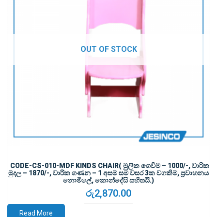
CODE-CS-010-MDF KINDS CHAIR( මුලික ගෙවිම – 1000/-, වාරික
මුදල – 1870/-, වාරික ගණන – 1 අසම සම වසර 3ක වගකිම, ප්‍රවාහනය
නොමිලේ, කොන්දේසි සහිතයි.)
රු
2,870.00
Read More