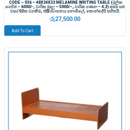
CODE – 036 – 48X24X32 MELAMINE WRITING TABLE (මුලික
ගෙවිම – 6000/-, වාරික මුදල – 5000/–, වාරික ගණන – 4.3) අසම සම
වසර 02ක වගකිම, ප්倍රවාහනය නොමිලේ, කොන්දේසි සහිතයි.
රු
27,500.00
Add To Cart