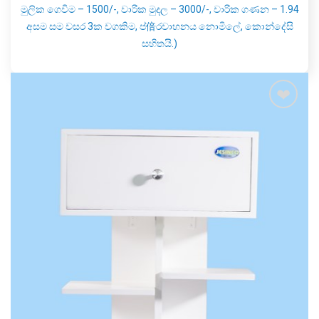
මුලික ගෙවිම – 1500/-, වාරික මුදල – 3000/-, වාරික ගණන – 1.94
අසම සම වසර 3ක වගකිම, ප්倍රවාහනය නොමිලේ, කොන්දේසි
සහිතයි.)